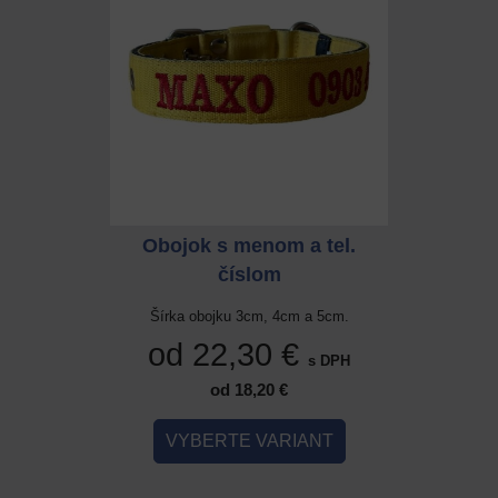
 a tel.
Obojok s menom a tel.
Obojok
číslom
cm a 5cm.
Šírka obojku 3cm, 4cm a 5cm.
Šírka ob
 €
od 22,30 €
od 
s DPH
s DPH
od 18,20 €
IANT
VYBERTE VARIANT
VYB