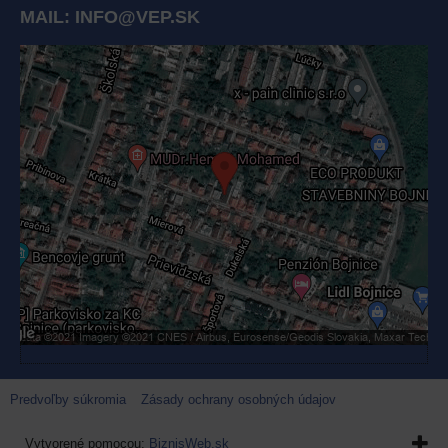
MAIL:
INFO@VEP.SK
Externý obsah je blokovaný Voľbami súkromia
Prajete si načítať externý obsah?
Povoliť tentokrát
Povoliť a zapamätať - súhlas s druhom cookie: Funkčné
Otvoriť obsah v novom okne
Predvoľby súkromia
Zásady ochrany osobných údajov
Vytvorené pomocou:
BiznisWeb.sk