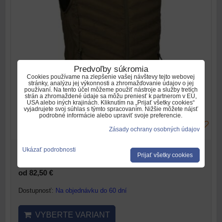
Predvoľby súkromia
Cookies používame na zlepšenie vašej návštevy tejto webovej
stránky, analýzu jej výkonnosti a zhromažďovanie údajov o jej
používaní. Na tento účel môžeme použiť nástroje a služby tretích
strán a zhromaždené údaje sa môžu preniesť k partnerom v EÚ,
USA alebo iných krajinách. Kliknutím na „Prijať všetky cookies“
vyjadrujete svoj súhlas s týmto spracovaním. Nižšie môžete nájsť
podrobné informácie alebo upraviť svoje preferencie.
Zásady ochrany osobných údajov
Ukázať podrobnosti
od 101,50 €
Prijať všetky cookies
s DPH
od 82,50 €
Dostupnosť:
Na objednávku do 60 dní
VYBERTE VARIANT