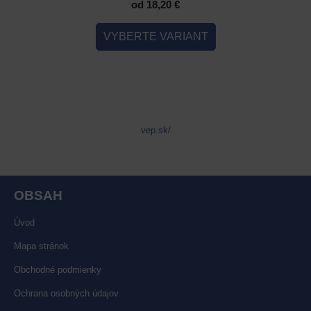
od 18,20 €
IANT
VYBERTE VARIANT
VYB
vep.sk/
OBSAH
Úvod
Mapa stránok
Obchodné podmienky
Ochrana osobných údajov