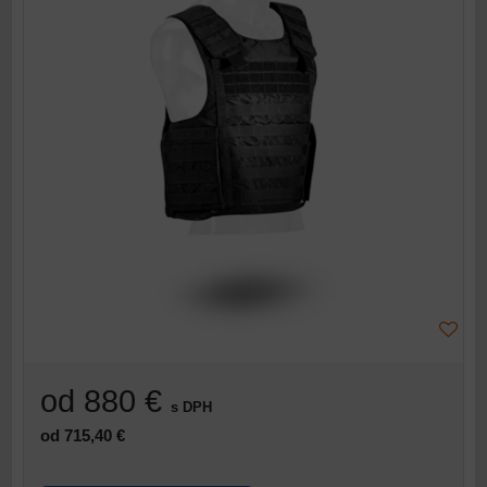
od 880 €
s DPH
od 715,40 €