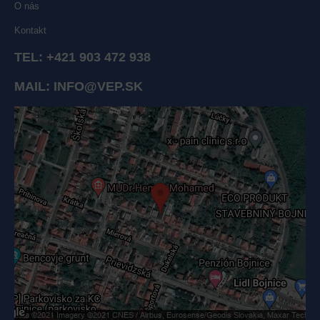
O nás
Kontakt
TEL:
+421 903 472 938
MAIL:
INFO@VEP.SK
Externý obsah je blokovaný Voľbami súkromia
Prajete si načítať externý obsah?
Povoliť tentokrát
Povoliť a zapamätať - súhlas s druhom cookie: Funkčné
Otvoriť obsah v novom okne