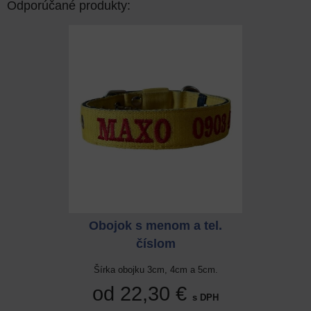
Odporúčané produkty:
 a tel.
Obojok s menom a tel.
Obojok
číslom
cm a 5cm.
Šírka obojku 3cm, 4cm a 5cm.
Šírka ob
 €
od 22,30 €
od 
s DPH
s DPH