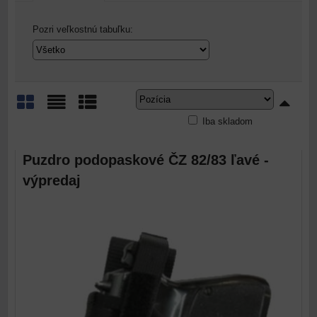
Pozri veľkostnú tabuľku:
Iba skladom
Mriežka
Zoznam
Tabuľka
Puzdro podopaskové ČZ 82/83 ľavé -
výpredaj