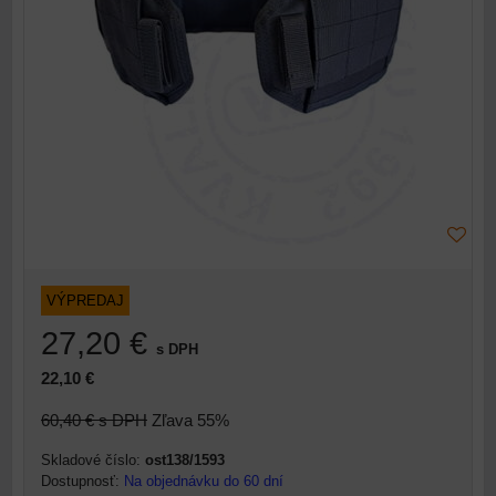
VÝPREDAJ
27,20 €
s DPH
22,10 €
60,40 €
s DPH
Zľava 55%
Skladové číslo:
ost138/1593
Dostupnosť:
Na objednávku do 60 dní