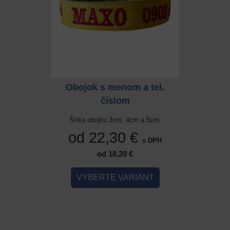
 a tel.
Obojok s menom a tel.
Obojok
číslom
cm a 5cm.
Šírka obojku 3cm, 4cm a 5cm.
Šírka ob
 €
od 22,30 €
od 
s DPH
s DPH
od 18,20 €
IANT
VYBERTE VARIANT
VYB