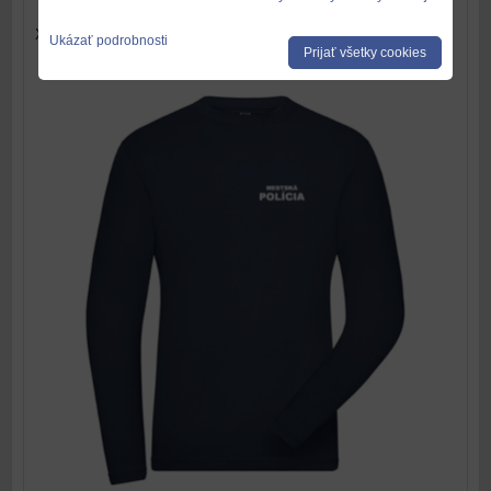
XS-6XL, 180 g/m2
Ukázať podrobnosti
Prijať všetky cookies