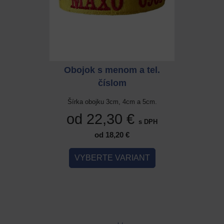
 a tel.
Obojok s menom a tel.
Obojok
číslom
cm a 5cm.
Šírka obojku 3cm, 4cm a 5cm.
Šírka ob
 €
od 22,30 €
od 
s DPH
s DPH
od 18,20 €
IANT
VYBERTE VARIANT
VYB