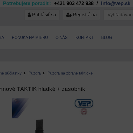
Potrebujete poradiť:
+421 903 472 938 /
info@vep.sk
Prihlásiť sa
Registrácia
BA
PONUKA NA MIERU
O NÁS
KONTAKT
BLOG
jné súčiastky
Puzdra
Puzdra na zbrane taktické
ehnové TAKTIK hladké + zásobník