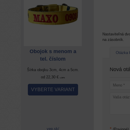
Nastaviteľná dv
na zásobník.
enom a
Obojok s menom a
Obojok s meno
Otázka 
om
tel. číslom
tel. číslom
Nová otá
4cm a 5cm.
Šírka obojku 3cm, 4cm a 5cm.
Šírka obojku 3cm, 4cm 
od 22,30 €
od 22,30 €
 DPH
s DPH
s DPH
RIANT
VYBERTE VARIANT
VYBERTE VARIA
*
vep.sk/
(Povinné)