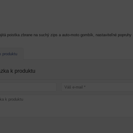
ojitá poistka zbrane na suchý zips a auto-moto gombík, nastaviteľné popruhy
m a
k produktu
zka k produktu
a 5cm.
NT