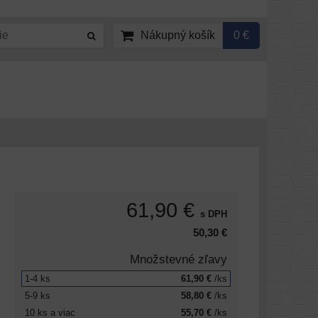
Nákupný košík
0 €
61,90 €
s DPH
50,30 €
Množstevné zľavy
1-4
ks
61,90 €
/ks
5-9
ks
58,80 €
/ks
10
ks
a viac
55,70 €
/ks