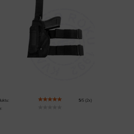
duktu:
5
/
5
(
2
x)
e: