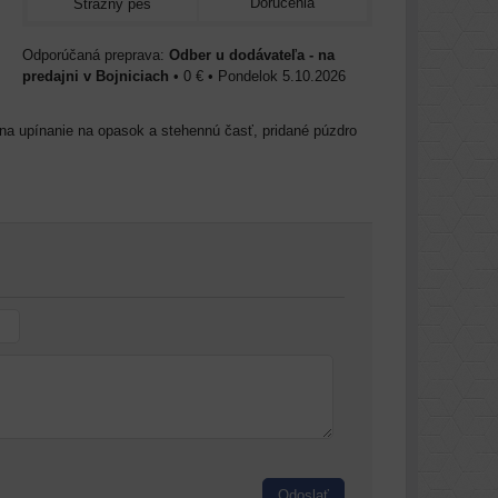
Doručenia
Strážny pes
Odber u dodávateľa - na
predajni v Bojniciach
•
0 €
•
Pondelok
5.10.2026
 na upínanie na opasok a stehennú časť, pridané púzdro
Odoslať