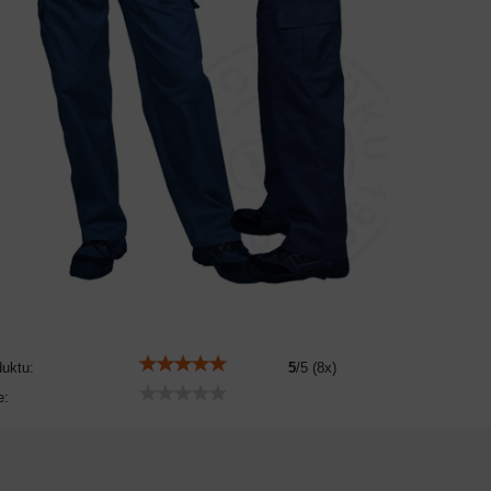
duktu:
5
/
5
(
8
x)
e: