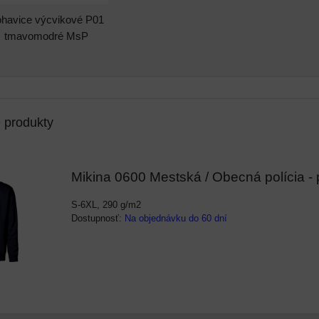
havice výcvikové P01
tmavomodré MsP
e produkty
Mikina 0600 Mestská / Obecná polícia -
S-6XL, 290 g/m2
Dostupnosť:
Na objednávku do 60 dní