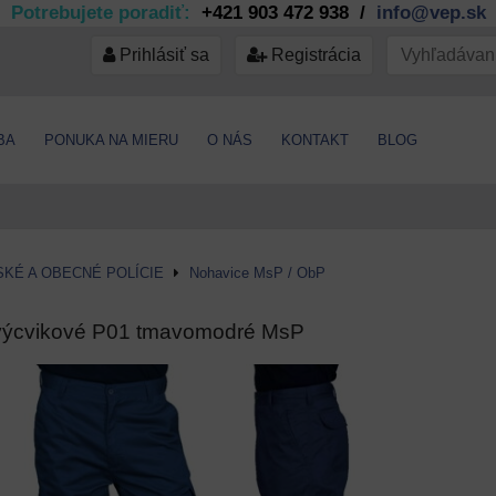
Potrebujete poradiť:
+421 903 472 938 /
info@vep.sk
Prihlásiť sa
Registrácia
BA
PONUKA NA MIERU
O NÁS
KONTAKT
BLOG
KÉ A OBECNÉ POLÍCIE
Nohavice MsP / ObP
výcvikové P01 tmavomodré MsP