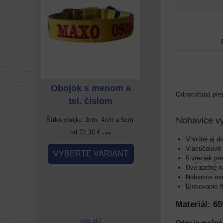
enom a
Obojok s menom a
Obojok s meno
om
tel. číslom
tel. číslom
Nohavice v
4cm a 5cm.
Šírka obojku 3cm, 4cm a 5cm.
Šírka obojku 3cm, 4cm 
od 22,30 €
od 22,30 €
 DPH
s DPH
s DPH
Vhodné aj do
Viacúčelové
RIANT
VYBERTE VARIANT
VYBERTE VARIA
6 vreciek pr
Dve zadné na
Nohavice ma
Blokovanie 
Materiál: 6
vep.sk/
Odev je možné 