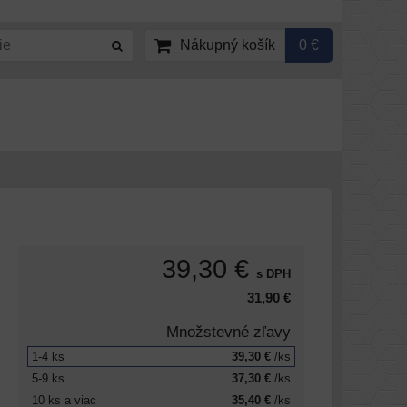
Nákupný košík
0 €
39,30 €
s DPH
31,90 €
Množstevné zľavy
1-4
ks
39,30 €
/ks
5-9
ks
37,30 €
/ks
10
ks
a viac
35,40 €
/ks