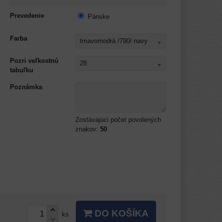
Prevedenie
Pánske
Farba
tmavomodrá /790/ navy
Pozri veľkostnú
28
tabuľku
Poznámka
Zostávajúci počet povolených
znakov:
50
DO KOŠÍKA
ks