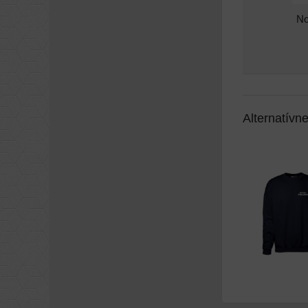
No
Alternatívn