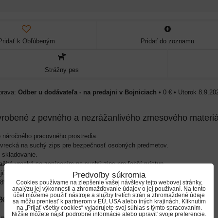
Pridať k Obľúbeným
Pridať do zoznamu
Strážny pes
m a
Odber u dodávateľa - na predajni v Bojniciach
•
0 €
•
Utorok
8.9.20
yrobené z pevného a nezrážanlivého zmesového materiá
a 5cm.
 náročného pracovného prostredia.
 vrecká na suchý zips pre bezpečnosť osobných predmetov.
NT
e skladovanie.
šité vrecká so zapínaním na suchý zips pre ľahší prístup.
jú vnútornú dĺžku 84 cm.
Predvoľby súkromia
98% UV žiarenia.
Cookies používame na zlepšenie vašej návštevy tejto webovej stránky,
analýzu jej výkonnosti a zhromažďovanie údajov o jej používaní. Na tento
účel môžeme použiť nástroje a služby tretích strán a zhromaždené údaje
5% Polyester / 35% Bavlna, 245 g/m2
sa môžu preniesť k partnerom v EÚ, USA alebo iných krajinách. Kliknutím
na „Prijať všetky cookies“ vyjadrujete svoj súhlas s týmto spracovaním.
Nižšie môžete nájsť podrobné informácie alebo upraviť svoje preferencie.
prať do teploty 60 °C.