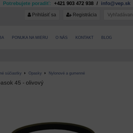
Potrebujete poradiť:
+421 903 472 938 /
info@vep.sk
Prihlásiť sa
Registrácia
BA
PONUKA NA MIERU
O NÁS
KONTAKT
BLOG
jné súčiastky
Opasky
Nylonové a gumenné
pasok 45 - olivový