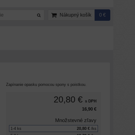
Nákupný košík
0 €
Zapínanie opasku pomocou spony s poistkou.
20,80 €
s DPH
16,90 €
Množstevné zľavy
1-4
ks
20,80 €
/ks