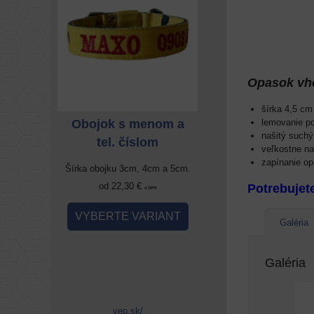
Opasok vho
šírka 4,5 cm
enom a
Obojok s menom a
Obojok s meno
lemovanie p
našitý suchý
om
tel. číslom
tel. číslom
veľkostne n
zapínanie op
4cm a 5cm.
Šírka obojku 3cm, 4cm a 5cm.
Šírka obojku 3cm, 4cm 
od 22,30 €
od 22,30 €
Potrebujet
 DPH
s DPH
s DPH
RIANT
VYBERTE VARIANT
VYBERTE VARIA
Galéria
Galéria
vep.sk/