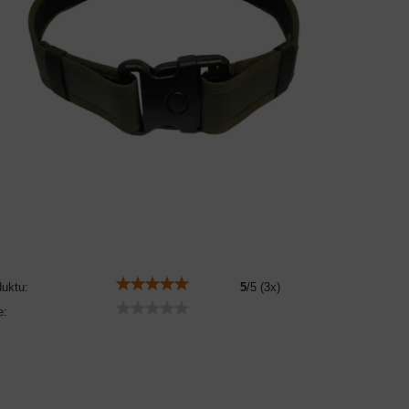
duktu:
5
/
5
(
3
x)
e: