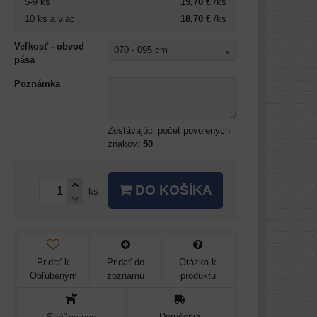
5-9
ks
19,70 €
/ks
10
ks
a viac
18,70 €
/ks
Veľkosť - obvod
070 - 095 cm
pása
Poznámka
Zostávajúci počet povolených
znakov:
50
DO KOŠÍKA
ks
Pridať k
Pridať do
Otázka k
Obľúbeným
zoznamu
produktu
Doručenia