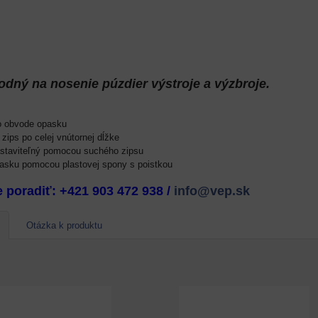
dný na nosenie púzdier výstroje a výzbroje.
m a
o obvode opasku
 zips po celej vnútornej dĺžke
astaviteľný pomocou suchého zipsu
asku pomocou plastovej spony s poistkou
a 5cm.
e poradiť: +421 903 472 938 /
info@vep.sk
NT
Otázka k produktu