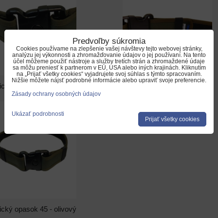
Predvoľby súkromia
Cookies používame na zlepšenie vašej návštevy tejto webovej stránky,
analýzu jej výkonnosti a zhromažďovanie údajov o jej používaní. Na tento
účel môžeme použiť nástroje a služby tretích strán a zhromaždené údaje
sa môžu preniesť k partnerom v EÚ, USA alebo iných krajinách. Kliknutím
na „Prijať všetky cookies“ vyjadrujete svoj súhlas s týmto spracovaním.
Nižšie môžete nájsť podrobné informácie alebo upraviť svoje preferencie.
ický opasok 45 - olivový
Taktický opasok 45 - olivový
Zásady ochrany osobných údajov
Ukázať podrobnosti
Prijať všetky cookies
ický opasok 45 - olivový