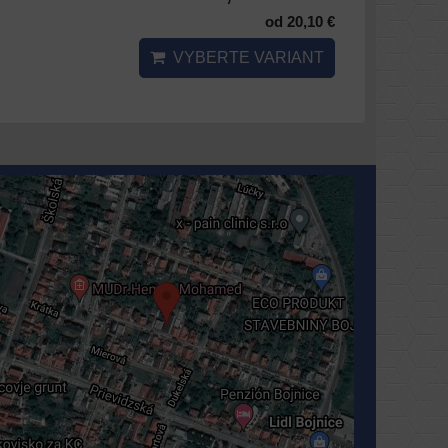
od 20,10 €
VYBERTE VARIANT
Externý obsah je blokovaný Voľbami
súkromia
Prajete si načítať externý obsah?
Povoliť tentokrát
Povoliť a zapamätať - súhlas s druhom cookie:
Funkčné
Otvoriť obsah v novom okne