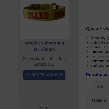
Opasok vho
Slovenský vý
enom a
Obojok s menom a
Obojok s meno
vrchná dizaj
šírka 4,5 cm
om
tel. číslom
tel. číslom
lemovanie p
našitý suchý
4cm a 5cm.
Šírka obojku 3cm, 4cm a 5cm.
Šírka obojku 3cm, 4cm 
veľkostne n
od 22,30 €
od 22,30 €
zapínanie op
 DPH
s DPH
s DPH
Potrebujet
RIANT
VYBERTE VARIANT
VYBERTE VARIA
Galéria
Galéria
vep.sk/