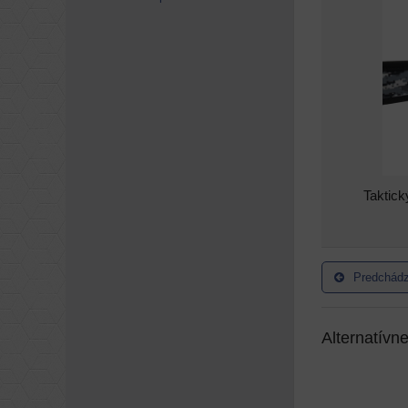
Taktic
Predchádz
Alternatívn