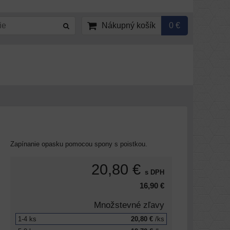
Nákupný košík
0 €
Zapínanie opasku pomocou spony s poistkou.
20,80 €
s DPH
16,90 €
Množstevné zľavy
1-4
ks
20,80 €
/ks