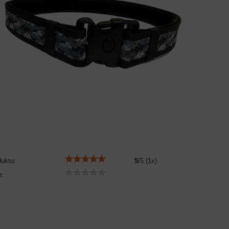
duktu:
5
/
5
(
1
x)
e: