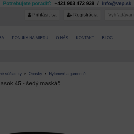
Potrebujete poradiť:
+421 903 472 938 /
info@vep.sk
Prihlásiť sa
Registrácia
BA
PONUKA NA MIERU
O NÁS
KONTAKT
BLOG
jné súčiastky
Opasky
Nylonové a gumenné
pasok 45 - šedý maskáč