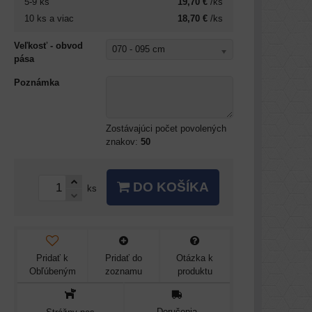
5-9
ks
19,70 €
/ks
10
ks
a viac
18,70 €
/ks
Veľkosť - obvod
070 - 095 cm
pása
Poznámka
Zostávajúci počet povolených
znakov:
50
DO KOŠÍKA
ks
Pridať k
Pridať do
Otázka k
Obľúbeným
zoznamu
produktu
Doručenia