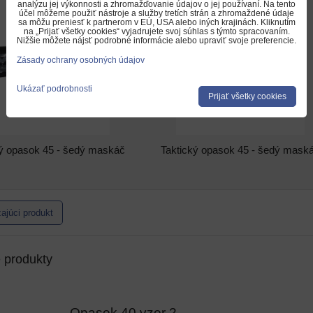
analýzu jej výkonnosti a zhromažďovanie údajov o jej používaní. Na tento
účel môžeme použiť nástroje a služby tretích strán a zhromaždené údaje
sa môžu preniesť k partnerom v EÚ, USA alebo iných krajinách. Kliknutím
na „Prijať všetky cookies“ vyjadrujete svoj súhlas s týmto spracovaním.
Nižšie môžete nájsť podrobné informácie alebo upraviť svoje preferencie.
Zásady ochrany osobných údajov
Ukázať podrobnosti
Prijať všetky cookies
ký opasok 45 - šedý maskáč
Taktický opasok 45 - šedý mask
ajúci produkt
e produkty
Opasok 40 vzor 2