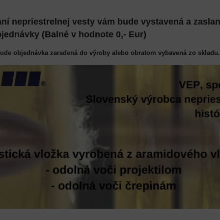
aní nepriestrelnej vesty vám bude vystavená a zasla
jednávky (Balné v hodnote 0,- Eur)
bude objednávka zaradená do výroby alebo obratom vybavená zo skladu.
m a
a 5cm.
NT