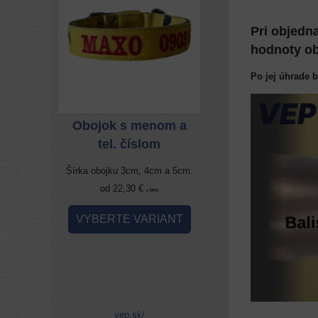
Pri objedn
hodnoty ob
Po jej úhrade 
enom a
Obojok s menom a
Obojok s meno
om
tel. číslom
tel. číslom
4cm a 5cm.
Šírka obojku 3cm, 4cm a 5cm.
Šírka obojku 3cm, 4cm 
od 22,30 €
od 22,30 €
 DPH
s DPH
s DPH
RIANT
VYBERTE VARIANT
VYBERTE VARIA
vep.sk/