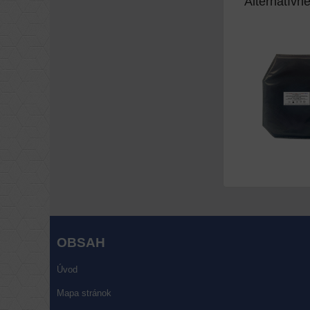
Alternatívn
OBSAH
Úvod
Mapa stránok