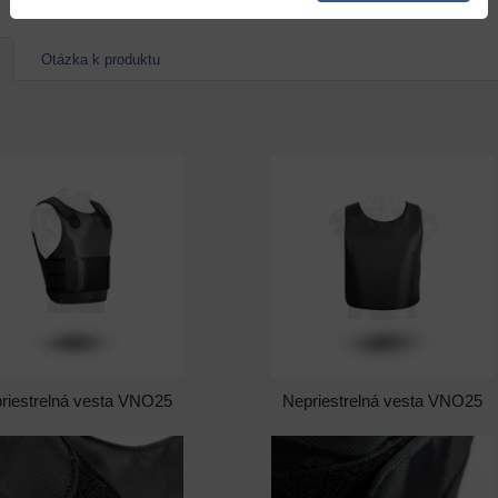
Otázka k produktu
riestrelná vesta VNO25
Nepriestrelná vesta VNO25