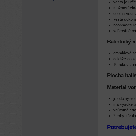
vesta je urč
možnosť vlože
odolná voči 
vesta dokona
neobmedzuje
veľkostné p
Balistický m
aramidová t
dokáže odola
10 rokov zár
Plocha balis
Materiál vo
je odolný vo
má vysoké p
vnútorná str
2 roky záruk
Potrebujet