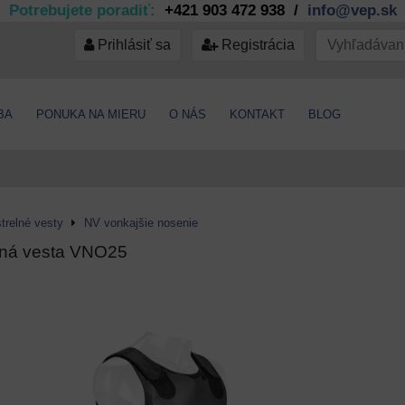
Potrebujete poradiť:
+421 903 472 938 /
info@vep.sk
Prihlásiť sa
Registrácia
BA
PONUKA NA MIERU
O NÁS
KONTAKT
BLOG
trelné vesty
NV vonkajšie nosenie
lná vesta VNO25