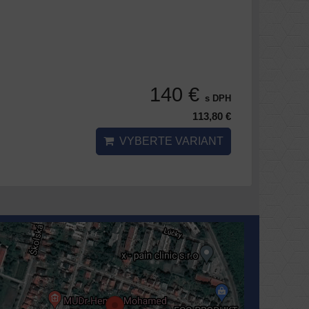
140 €
s DPH
113,80 €
VYBERTE VARIANT
Externý obsah je blokovaný Voľbami
súkromia