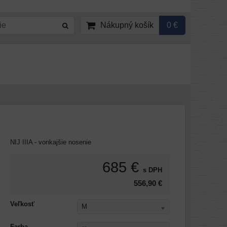
Nákupný košík
0 €
NIJ IIIA - vonkajšie nosenie
685 €
s DPH
556,90 €
Veľkosť
M
Farba