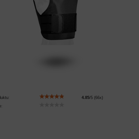
duktu:
4.85
/
5
(
66
x)
e: