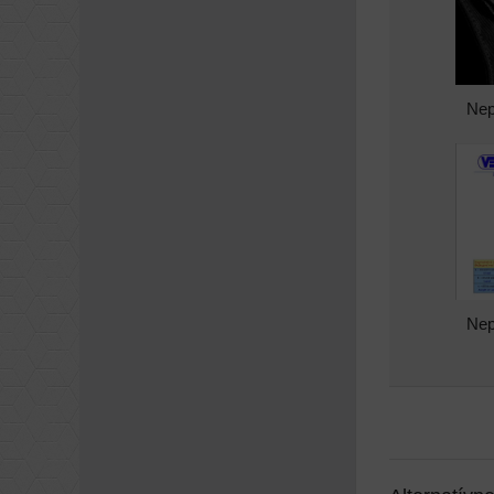
Nep
Nep