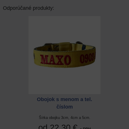
Odporúčané produkty:
 a tel.
Obojok s menom a tel.
Obojok
číslom
cm a 5cm.
Šírka obojku 3cm, 4cm a 5cm.
Šírka ob
 €
od 22,30 €
od 