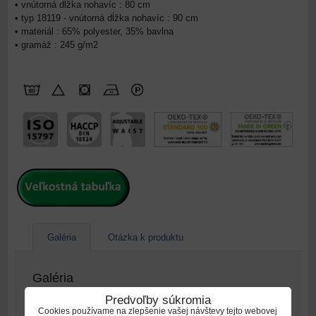
• vnútorná dĺžka nohavíc : 80 cm
• typ 18119 - vnútorná dĺžka nohavíc : 90 cm
• materiál : 65% polyester, 35% bavlna
• gramáž : 245 g/m2
Galéria
Otázka k produktu
Galéria
Predvoľby súkromia
Cookies používame na zlepšenie vašej návštevy tejto webovej