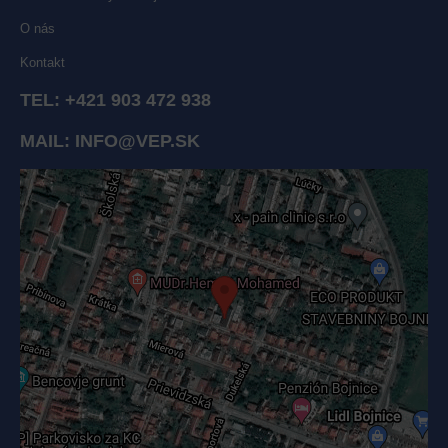
O nás
Kontakt
TEL:
+421 903 472 938
MAIL:
INFO@VEP.SK
Externý obsah je blokovaný Voľbami súkromia
Prajete si načítať externý obsah?
Povoliť tentokrát
Povoliť a zapamätať - súhlas s druhom cookie: Funkčné
Otvoriť obsah v novom okne