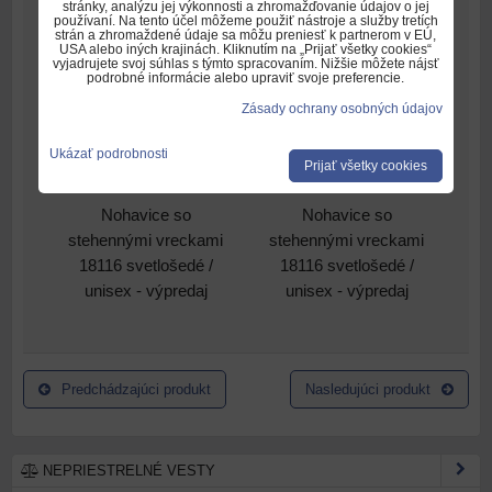
stránky, analýzu jej výkonnosti a zhromažďovanie údajov o jej
používaní. Na tento účel môžeme použiť nástroje a služby tretích
strán a zhromaždené údaje sa môžu preniesť k partnerom v EÚ,
USA alebo iných krajinách. Kliknutím na „Prijať všetky cookies“
vyjadrujete svoj súhlas s týmto spracovaním. Nižšie môžete nájsť
podrobné informácie alebo upraviť svoje preferencie.
Zásady ochrany osobných údajov
Ukázať podrobnosti
Prijať všetky cookies
Nohavice so
Nohavice so
stehennými vreckami
stehennými vreckami
18116 svetlošedé /
18116 svetlošedé /
unisex - výpredaj
unisex - výpredaj
Predchádzajúci produkt
Nasledujúci produkt
NEPRIESTRELNÉ VESTY