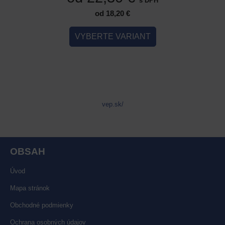
s DPH
s DPH
od 18,20 €
IANT
VYBERTE VARIANT
VYB
vep.sk/
OBSAH
Úvod
Mapa stránok
Obchodné podmienky
Ochrana osobných údajov