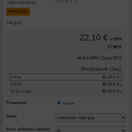
Vaše hodnotenie:
VÝPREDAJ
245 g/m2
22,10 €
s DPH
17,90 €
49 €
s DPH
Zľava
55%
Množstevné zľavy
1-4
ks
22,10 €
/ks
5-9
ks
22,10 €
/ks
10
ks
a viac
22,10 €
/ks
Prevedenie
Unisex
Farba
Pozri veľkostnú tabuľku