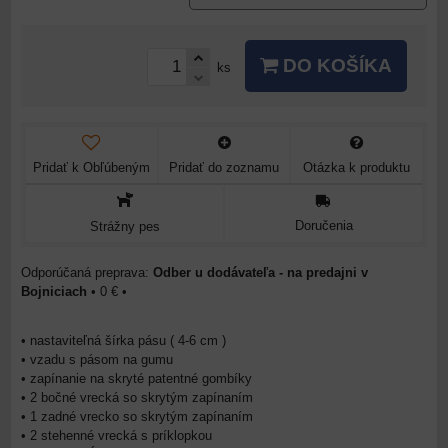
DO KOŠÍKA
ks
Pridať k Obľúbeným
Pridať do zoznamu
Otázka k produktu
Doručenia
Strážny pes
Odber u dodávateľa - na predajni v
Bojniciach
•
0 €
•
• nastaviteľná šírka pásu ( 4-6 cm )
• vzadu s pásom na gumu
• zapínanie na skryté patentné gombíky
• 2 bočné vrecká so skrytým zapínaním
• 1 zadné vrecko so skrytým zapínaním
• 2 stehenné vrecká s príklopkou