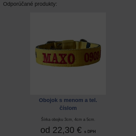
Odporúčané produkty:
 a tel.
Obojok s menom a tel.
Obojok
číslom
cm a 5cm.
Šírka obojku 3cm, 4cm a 5cm.
Šírka ob
 €
od 22,30 €
od 
s DPH
s DPH