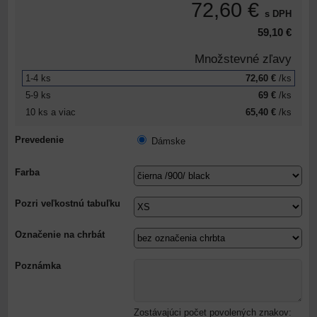
72,60 €
s DPH
59,10 €
Množstevné zľavy
1-4
ks
72,60 €
/ks
5-9
ks
69 €
/ks
10
ks
a viac
65,40 €
/ks
Prevedenie
Dámske
Farba
Pozri veľkostnú tabuľku
Označenie na chrbát
Poznámka
Zostávajúci počet povolených znakov: