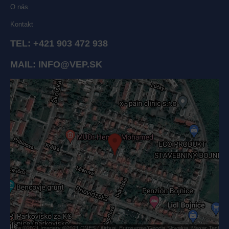
O nás
Kontakt
TEL:
+421 903 472 938
MAIL:
INFO@VEP.SK
Externý obsah je blokovaný Voľbami súkromia
Prajete si načítať externý obsah?
Povoliť tentokrát
Povoliť a zapamätať - súhlas s druhom cookie: Funkčné
Otvoriť obsah v novom okne