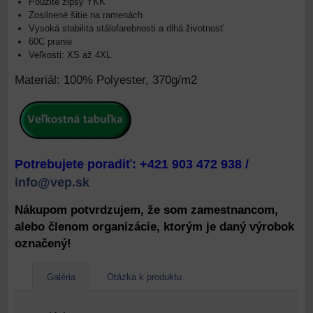
Použité zipsy YKK
Zosilnené šitie na ramenách
Vysoká stabilita stálofarebnosti a dlhá životnosť
60C pranie
Veľkosti: XS až 4XL
Materiál: 100% Polyester, 370g/m2
Potrebujete poradiť: +421 903 472 938 /
info@vep.sk
Nákupom potvrdzujem, že som zamestnancom,
alebo členom organizácie, ktorým je daný výrobok
označený!
Galéria
Otázka k produktu