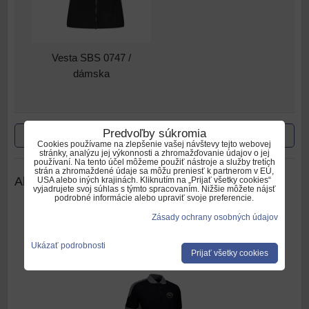
Vesta SBS 0747 /
dámska
Predvoľby súkromia
Predchádzajúci produkt
Nasledujúci produkt
Cookies používame na zlepšenie vašej návštevy tejto webovej
stránky, analýzu jej výkonnosti a zhromažďovanie údajov o jej
používaní. Na tento účel môžeme použiť nástroje a služby tretích
strán a zhromaždené údaje sa môžu preniesť k partnerom v EÚ,
Alternatívne produkty
USA alebo iných krajinách. Kliknutím na „Prijať všetky cookies“
vyjadrujete svoj súhlas s týmto spracovaním. Nižšie môžete nájsť
podrobné informácie alebo upraviť svoje preferencie.
Zásady ochrany osobných údajov
Polokošeľa SBS 0322 PRO WEAR /
Ukázať podrobnosti
pánska
Prijať všetky cookies