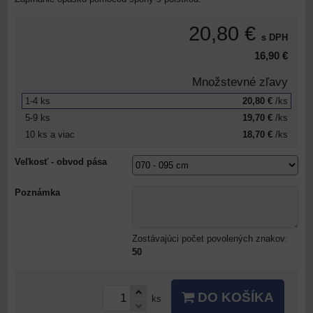
20,80 €
s DPH
16,90 €
Množstevné zľavy
1-4
ks
20,80 €
/ks
5-9
ks
19,70 €
/ks
10
ks
a viac
18,70 €
/ks
Veľkosť - obvod pása
Poznámka
Zostávajúci počet povolených znakov:
50
DO KOŠÍKA
ks