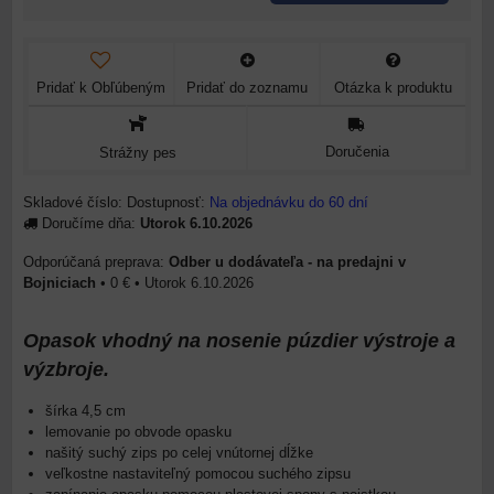
Pridať k Obľúbeným
Pridať do zoznamu
Otázka k produktu
Doručenia
Strážny pes
Skladové číslo:
Dostupnosť:
Na objednávku do 60 dní
Doručíme dňa:
Utorok
6.10.2026
Odber u dodávateľa - na predajni v
Bojniciach
•
0 €
•
Utorok
6.10.2026
Opasok vhodný na nosenie púzdier výstroje a
výzbroje.
šírka 4,5 cm
lemovanie po obvode opasku
našitý suchý zips po celej vnútornej dĺžke
veľkostne nastaviteľný pomocou suchého zipsu