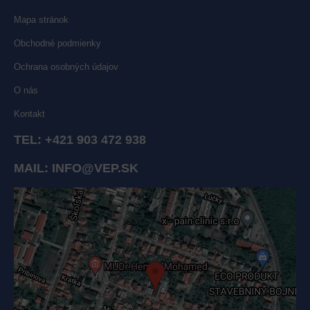
Mapa stránok
Obchodné podmienky
Ochrana osobných údajov
O nás
Kontakt
TEL:
+421 903 472 938
MAIL:
INFO@VEP.SK
Externý obsah je blokovaný Voľbami súkromia
Prajete si načítať externý obsah?
Povoliť tentokrát