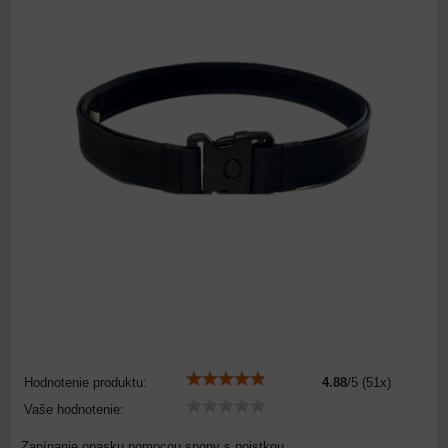
Hodnotenie produktu:
4.88
/
5
(
51
x)
Vaše hodnotenie:
Zapínanie opasku pomocou spony s poistkou.