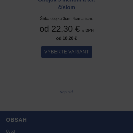
číslom
cm a 5cm.
Šírka obojku 3cm, 4cm a 5cm.
Šírka ob
 €
od 22,30 €
od 
s DPH
s DPH
od 18,20 €
IANT
VYBERTE VARIANT
VYB
vep.sk/
OBSAH
Úvod