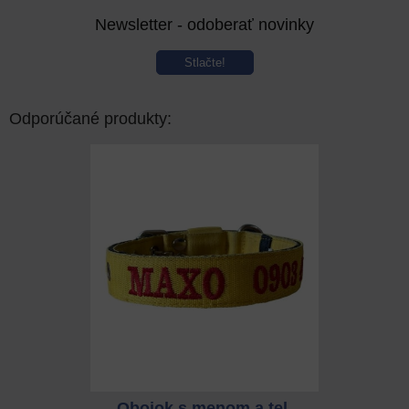
Newsletter - odoberať novinky
Stlačte!
Odporúčané produkty:
 a tel.
Obojok s menom a tel.
Obojok