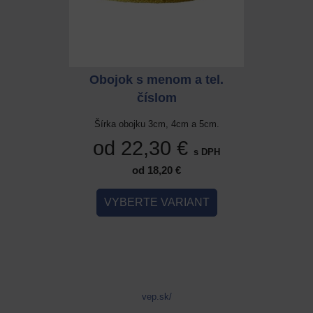
 a tel.
Obojok s menom a tel.
Obojok
číslom
cm a 5cm.
Šírka obojku 3cm, 4cm a 5cm.
Šírka ob
 €
od 22,30 €
od 
s DPH
s DPH
od 18,20 €
IANT
VYBERTE VARIANT
VYB
vep.sk/