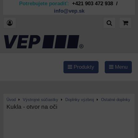
Potrebujete poradiť:
+421 903 472 938 /
info@vep.sk
Produkty
Menu
Úvod
Výstrojné súčiastky
Doplnky výzbroj
Ostatné doplnky
Kukla - otvor na oči