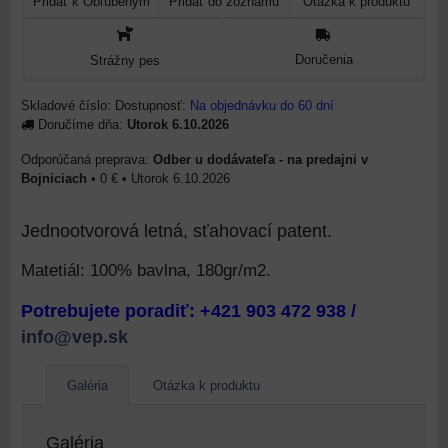
Pridať k Obľúbeným
Pridať do zoznamu
Otázka k produktu
Doručenia
Strážny pes
Skladové číslo:
Dostupnosť:
Na objednávku do 60 dní
Doručíme dňa:
Utorok
6.10.2026
Odber u dodávateľa - na predajni v
Bojniciach
•
0 €
•
Utorok
6.10.2026
Jednootvorová letná, sťahovací patent.
Matetiál: 100% bavlna, 180gr/m2.
Potrebujete poradiť: +421 903 472 938 /
info@vep.sk
Galéria
Otázka k produktu
Galéria