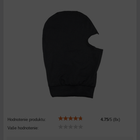
Hodnotenie produktu:
4.75
/
5
(
8
x)
Vaše hodnotenie: