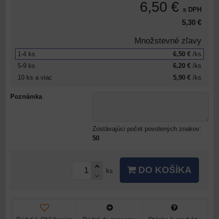
6,50 €
s DPH
5,30 €
Množstevné zľavy
1-4
ks
6,50 €
/ks
5-9
ks
6,20 €
/ks
10
ks
a viac
5,90 €
/ks
Poznámka
Zostávajúci počet povolených znakov:
50
DO KOŠÍKA
ks