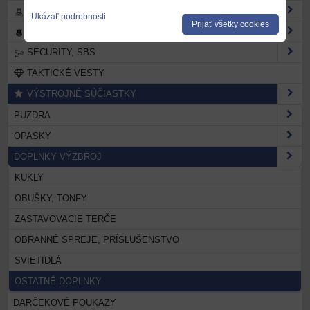
MESTSKÉ A OBECNÉ POLÍCIE
Ukázať podrobnosti
Prijať všetky cookies
POLÍCIA
SECURITY, SBS
TAKTICKÉ VESTY
VÝSTROJNÉ SÚČIASTKY
PUZDRA
OPASKY
DOPLNKY VÝZBROJ
KUKLY
OBUŠKY, TONFY
ZASTAVOVACIE TERČE
OBRANNÉ SPREJE, PRÍSLUŠENSTVO
SVIETIDLÁ
OSTATNÉ DOPLNKY
DARČEKOVÉ POUKAZY