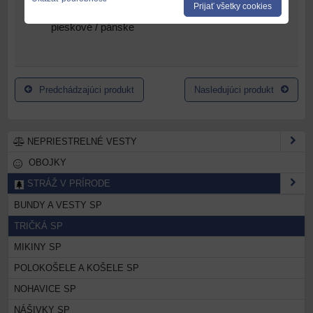
Prijať všetky cookies
Tričko 0510 SP
pieskové / pánske
Predchádzajúci produkt
Nasledujúci produkt
NEPRIESTRELNÉ VESTY
OBOJKY
STRÁŽ V PRÍRODE
BUNDY A VESTY SP
TRIČKÁ SP
MIKINY SP
POLOKOŠELE A KOŠELE SP
NOHAVICE SP
NÁŠIVKY SP