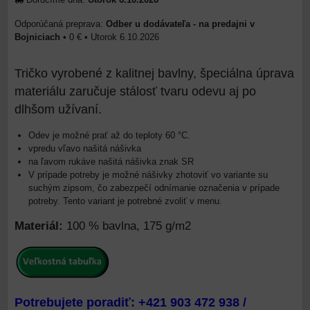
Odber u dodávateľa - na predajni v
Bojniciach
•
0 €
•
Utorok
6.10.2026
Tričko vyrobené z kalitnej bavlny, špeciálna úprava
materiálu zaručuje stálosť tvaru odevu aj po
dlhšom užívaní.
Odev je možné prať až do teploty 60 °C.
vpredu vľavo našitá nášivka
na ľavom rukáve našitá nášivka znak SR
V prípade potreby je možné nášivky zhotoviť vo variante su
suchým zipsom, čo zabezpečí odnímanie označenia v prípade
potreby. Tento variant je potrebné zvoliť v menu.
Materiál:
100 % bavlna, 175 g/m2
Potrebujete poradiť: +421 903 472 938 /