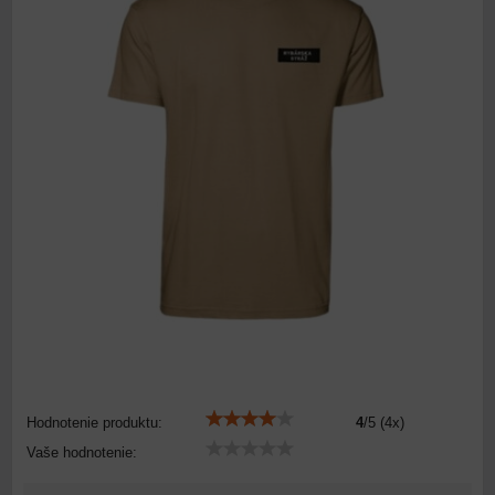
Hodnotenie produktu:
4
/
5
(
4
x)
Vaše hodnotenie: