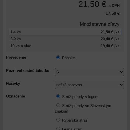
21,50 €
s DPH
17,50 €
Množstevné zľavy
1-4
ks
21,50 €
/ks
5-9
ks
20,40 €
/ks
10
ks
a viac
19,40 €
/ks
Prevedenie
Pánske
Pozri veľkostnú tabuľku
Nášivky
Označenie
Stráž prírody s logom
Stráž prírody so Slovenským
znakom
Rybárska stráž
Lesná stráž