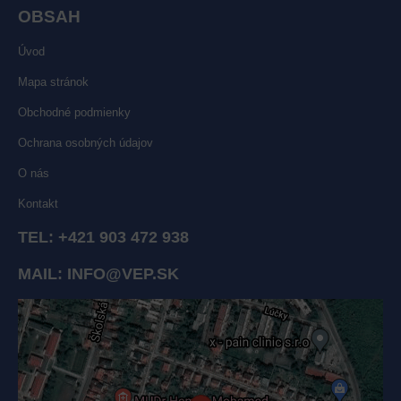
OBSAH
Úvod
Mapa stránok
Obchodné podmienky
Ochrana osobných údajov
O nás
Kontakt
TEL:
+421 903 472 938
MAIL:
INFO@VEP.SK
Externý obsah je blokovaný Voľbami súkromia