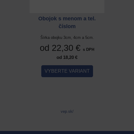
 a tel.
Obojok s menom a tel.
Obojok
číslom
cm a 5cm.
Šírka obojku 3cm, 4cm a 5cm.
Šírka ob
 €
od 22,30 €
od 
s DPH
s DPH
od 18,20 €
IANT
VYBERTE VARIANT
VYB
vep.sk/