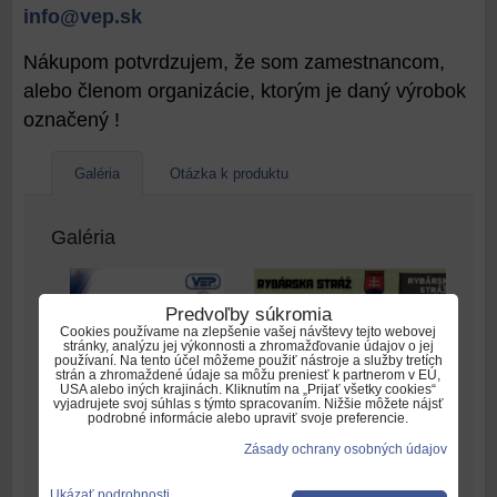
info@vep.sk
Nákupom potvrdzujem, že som zamestnancom,
alebo členom organizácie, ktorým je daný výrobok
označený !
Galéria
Otázka k produktu
Galéria
Predvoľby súkromia
Cookies používame na zlepšenie vašej návštevy tejto webovej
stránky, analýzu jej výkonnosti a zhromažďovanie údajov o jej
používaní. Na tento účel môžeme použiť nástroje a služby tretích
strán a zhromaždené údaje sa môžu preniesť k partnerom v EÚ,
USA alebo iných krajinách. Kliknutím na „Prijať všetky cookies“
vyjadrujete svoj súhlas s týmto spracovaním. Nižšie môžete nájsť
podrobné informácie alebo upraviť svoje preferencie.
Zásady ochrany osobných údajov
Tričko 0510 SP
pieskové / pánske
Ukázať podrobnosti