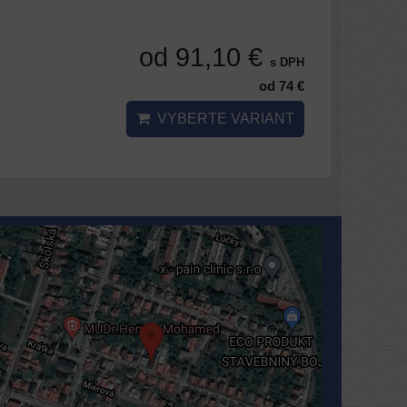
od 91,10 €
s DPH
od 74 €
VYBERTE VARIANT
Externý obsah je blokovaný Voľbami
súkromia
Prajete si načítať externý obsah?
Povoliť tentokrát