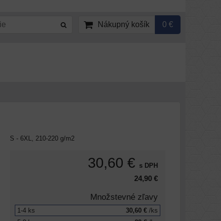
Nákupný košík
0 €
S - 6XL, 210-220 g/m2
30,60 €
s DPH
24,90 €
Množstevné zľavy
1-4
ks
30,60 €
/ks