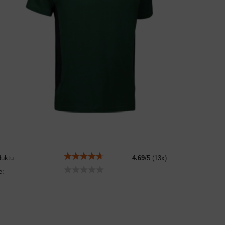
duktu:
4.69
/
5
(
13
x)
e: