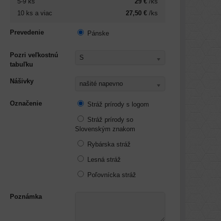
5-9
ks
29 €
/ks
10
ks
a viac
27,50 €
/ks
Prevedenie
Pánske
Pozri veľkostnú
S
tabuľku
Nášivky
našité napevno
Označenie
Stráž prírody s logom
Stráž prírody so
Slovenským znakom
Rybárska stráž
Lesná stráž
Poľovnícka stráž
Poznámka