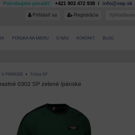
Potrebujete poradiť:
+421 903 472 938 /
info@vep.sk
Prihlásiť sa
Registrácia
BA
PONUKA NA MIERU
O NÁS
KONTAKT
BLOG
 V PRÍRODE
Tričká SP
trastné 0302 SP zelené /pánske