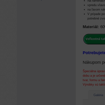
Na ramenách,
vpredu vľavo
na ľavom ru
V prípade po
potrebné zvo
Materiál:
60
Potrebujet
Nákupom po
Špeciálna úprav
dobu a je určené
tvar, formu a f
Výrobky sú takt
Galéria