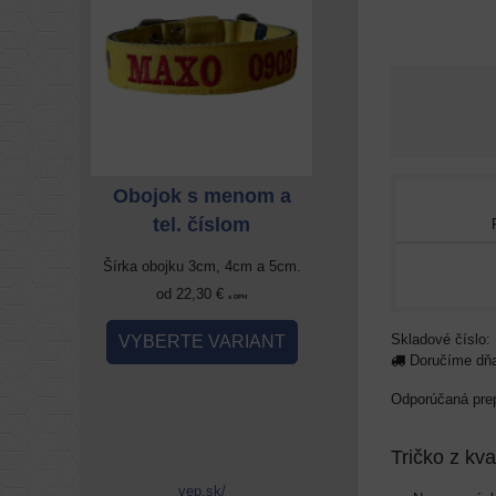
enom a
Obojok s menom a
Obojok s meno
om
tel. číslom
tel. číslom
4cm a 5cm.
Šírka obojku 3cm, 4cm a 5cm.
Šírka obojku 3cm, 4cm 
od 22,30 €
od 22,30 €
 DPH
s DPH
s DPH
Skladové číslo:
RIANT
VYBERTE VARIANT
VYBERTE VARIA
Doručíme dň
Tričko z kva
vep.sk/