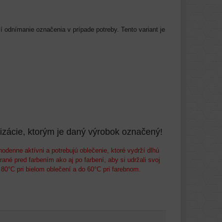
 odnímanie označenia v prípade potreby. Tento variant je
ácie, ktorým je daný výrobok označený!
denne aktívni a potrebujú oblečenie, ktoré vydrží dlhú
ané pred farbením ako aj po farbení, aby si udržali svoj
80°C pri bielom oblečení a do 60°C pri farebnom.