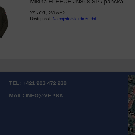
Mikina FLEECE JN898 SP / pánska
XS - 6XL, 280 g/m2
Dostupnosť:
Na objednávku do 60 dní
TEL:
+421 903 472 938
MAIL:
INFO@VEP.SK