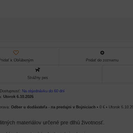
m a
Pridať k Obľúbeným
Pridať do zoznamu
a 5cm.
Strážny pes
Dostupnosť:
Na objednávku do 60 dní
NT
a:
Utorok
6.10.2026
Odber u dodávateľa - na predajni v Bojniciach
•
0 €
•
Utorok
6.10.2
litných materiálov určené pre dlhú životnosť.