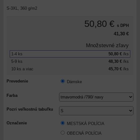
S-3XL, 360 g/m2
50,80 €
s DPH
41,30 €
Množstevné zľavy
1-4
ks
50,80 €
/ks
5-9
ks
48,30 €
/ks
10
ks
a viac
45,70 €
/ks
Prevedenie
Dámske
Farba
Pozri veľkostnú tabuľku
Označenie
MESTSKÁ POLÍCIA
OBECNÁ POLÍCIA