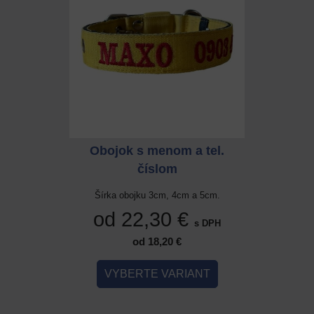
 a tel.
Obojok s menom a tel.
Obojok
číslom
cm a 5cm.
Šírka obojku 3cm, 4cm a 5cm.
Šírka ob
 €
od 22,30 €
od 
s DPH
s DPH
od 18,20 €
IANT
VYBERTE VARIANT
VYB