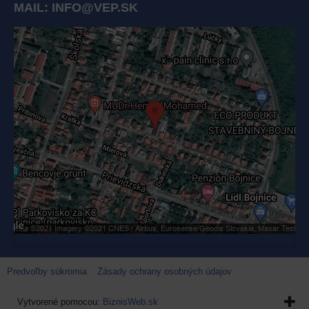
MAIL:
INFO@VEP.SK
Externý obsah je blokovaný Voľbami súkromia
Prajete si načítať externý obsah?
Povoliť tentokrát
Povoliť a zapamätať - súhlas s druhom cookie: Funkčné
Otvoriť obsah v novom okne
Predvoľby súkromia
Zásady ochrany osobných údajov
Vytvorené pomocou:
BiznisWeb.sk