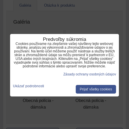
Galéria
Otázka k produktu
Galéria
Predvoľby súkromia
Cookies používame na zlepšenie vašej návštevy tejto webovej
stránky, analýzu jej výkonnosti a zhromažďovanie údajov o jej
používaní. Na tento účel môžeme použiť nástroje a služby tretích
strán a zhromaždené údaje sa môžu preniesť k partnerom v EÚ,
USA alebo iných krajinách. Kliknutím na „Prijať všetky cookies“
vyjadrujete svoj súhlas s týmto spracovaním. Nižšie môžete nájsť
podrobné informácie alebo upraviť svoje preferencie.
Zásady ochrany osobných údajov
Ukázať podrobnosti
Prijať všetky cookies
Mikina A506 Mestská /
Mikina A506 Mestská /
Obecná polícia -
Obecná polícia -
dámska
dámska