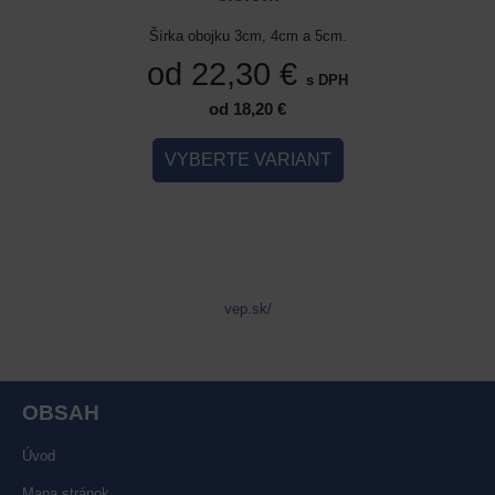
cm a 5cm.
Šírka obojku 3cm, 4cm a 5cm.
Šírka ob
 €
od 22,30 €
od 
s DPH
s DPH
od 18,20 €
IANT
VYBERTE VARIANT
VYB
vep.sk/
OBSAH
Úvod
Mapa stránok