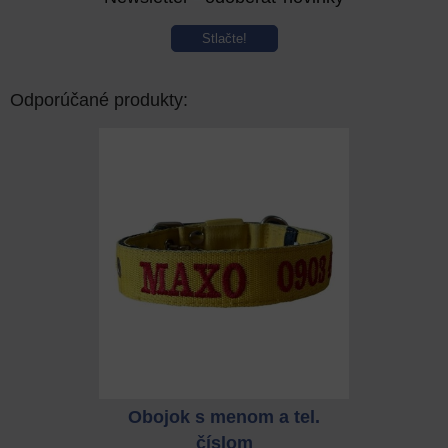
Stlačte!
Odporúčané produkty:
 a tel.
Obojok s menom a tel.
Obojok
číslom