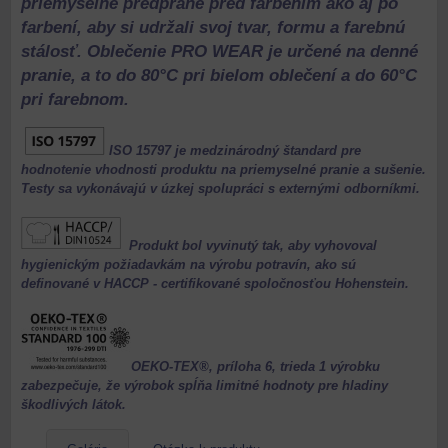
priemyselne predprané pred farbením
ako aj po
farbení, aby si udržali svoj tvar, formu a farebnú
stálosť.
Oblečenie PRO WEAR je určené na denné
pranie, a to do 80°C pri
bielom oblečení a do 60°C
pri farebnom.
ISO 15797 je medzinárodný štandard pre
hodnotenie vhodnosti produktu na priemyselné pranie a sušenie.
Testy sa vykonávajú v úzkej spolupráci s externými odborníkmi.
Produkt bol vyvinutý tak, aby vyhovoval
hygienickým požiadavkám na výrobu potravín, ako sú
definované v HACCP - certifikované spoločnosťou Hohenstein.
OEKO-TEX®, príloha 6, trieda 1 výrobku
zabezpečuje, že výrobok spĺňa limitné hodnoty pre hladiny
škodlivých látok.