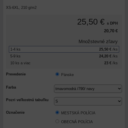
XS-6XL, 210 g/m2
25,50 €
s DPH
20,70 €
Množstevné zľavy
1-4
ks
25,50 €
/ks
5-9
ks
24,20 €
/ks
10
ks
a viac
23 €
/ks
Prevedenie
Pánske
Farba
Pozri veľkostnú tabuľku
Označenie
MESTSKÁ POLÍCIA
OBECNÁ POLÍCIA