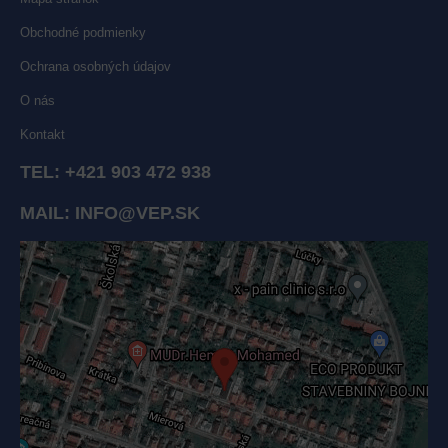
Obchodné podmienky
Ochrana osobných údajov
O nás
Kontakt
TEL:
+421 903 472 938
MAIL:
INFO@VEP.SK
Externý obsah je blokovaný Voľbami súkromia
Prajete si načítať externý obsah?
Povoliť tentokrát
Povoliť a zapamätať - súhlas s druhom cookie: Funkčné