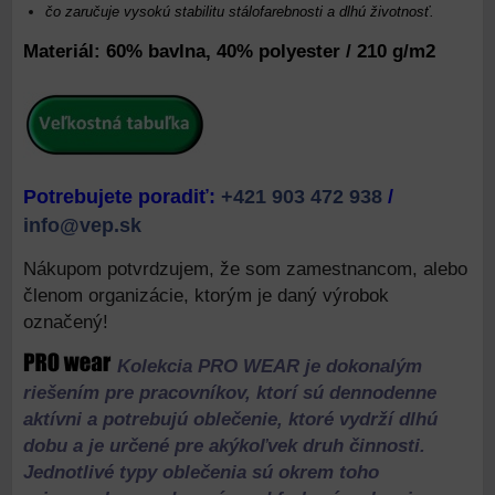
čo zaručuje vysokú stabilitu stálofarebnosti a dlhú životnosť.
Materiál:
60% bavlna, 40% polyester / 210 g/m2
Potrebujete poradiť:
+421 903 472 938
/
info@vep.sk
Nákupom potvrdzujem, že som zamestnancom, alebo
členom organizácie, ktorým je daný výrobok
označený!
Kolekcia PRO WEAR je dokonalým
riešením pre pracovní
kov, ktorí sú dennodenne
aktívni a potrebujú oblečenie, ktoré vy
drží dlhú
dobu a je určené pre akýkoľvek druh činnosti.
Jednotlivé
typy oblečenia sú okrem toho