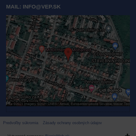
MAIL:
INFO@VEP.SK
Externý obsah je blokovaný Voľbami súkromia
Prajete si načítať externý obsah?
Povoliť tentokrát
Povoliť a zapamätať - súhlas s druhom cookie: Funkčné
Otvoriť obsah v novom okne
Predvoľby súkromia
Zásady ochrany osobných údajov