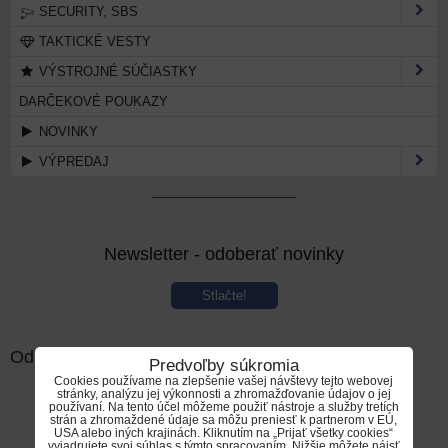
SECURITY, SBS
TAKTICKÉ VESTY
VÝSTROJNÉ SÚČIASTKY
DARČEKOVÉ POUKAZY
NOVINKY
VÝPREDAJ
------------------------------------
Newsletter - odoberať novinky
Stlačte!
Odporúčané produkty:
Predvoľby súkromia
Cookies používame na zlepšenie vašej návštevy tejto webovej
stránky, analýzu jej výkonnosti a zhromažďovanie údajov o jej
používaní. Na tento účel môžeme použiť nástroje a služby tretích
strán a zhromaždené údaje sa môžu preniesť k partnerom v EÚ,
USA alebo iných krajinách. Kliknutím na „Prijať všetky cookies“
vyjadrujete svoj súhlas s týmto spracovaním. Nižšie môžete nájsť