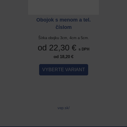
 a tel.
Obojok s menom a tel.
Obojok
číslom
cm a 5cm.
Šírka obojku 3cm, 4cm a 5cm.
Šírka ob
 €
od 22,30 €
od 
s DPH
s DPH
od 18,20 €
IANT
VYBERTE VARIANT
VYB
vep.sk/