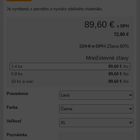
Je vyrobená z pevného a vysoko odolného materiálu.
89,60 €
s DPH
72,80 €
224 €
s DPH
Zľava
60%
Množstevné zľavy
1-4
ks
89,60 €
/ks
5-9
ks
89,60 €
/ks
10
ks
a viac
89,60 €
/ks
Prevedenie
Farba
Veľkosť
Poznámka