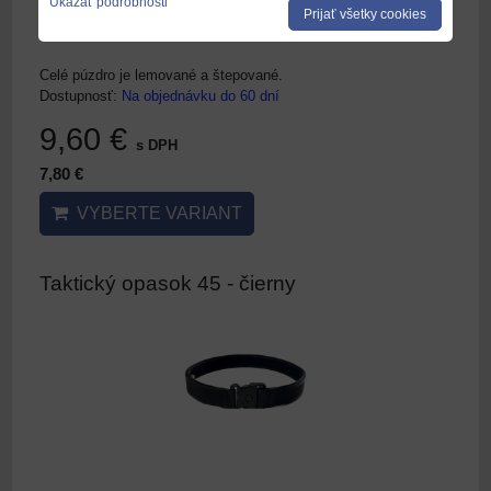
Ukázať podrobnosti
Prijať všetky cookies
Celé púzdro je lemované a štepované.
Dostupnosť:
Na objednávku do 60 dní
9,60 €
s DPH
7,80 €
VYBERTE VARIANT
Taktický opasok 45 - čierny